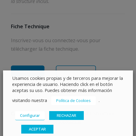
la structure inclus.
Fiche Technique
Inscrivez-vous ou connectez-vous pour
télécharger la fiche technique.
S’INSCRIRE
SE CONNECTER
Usamos cookies propias y de terceros para mejorar la
experiencia de usuario. Haciendo click en el botón
aceptas su uso. Puedes obtener más información
visitando nuestra
.
Política de Cookies
Catégories
Structures pour sol
,
Structure
Configurar
RECHAZAR
photovoltaïque
ACEPTAR