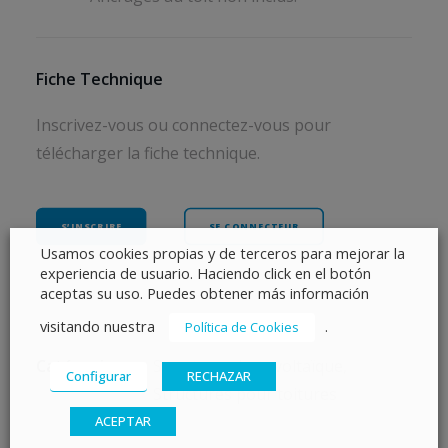
Fiche Technique
Inscrivez-vous ou connectez-vous pour
télécharger la fiche technique.
S’INSCRIRE
SE CONNECTEUR
Usamos cookies propias y de terceros para mejorar la
experiencia de usuario. Haciendo click en el botón
aceptas su uso. Puedes obtener más información
visitando nuestra
.
Política de Cookies
Catégories
Structure photovoltaïque
,
Configurar
RECHAZAR
Structures pour toitures
ACEPTAR