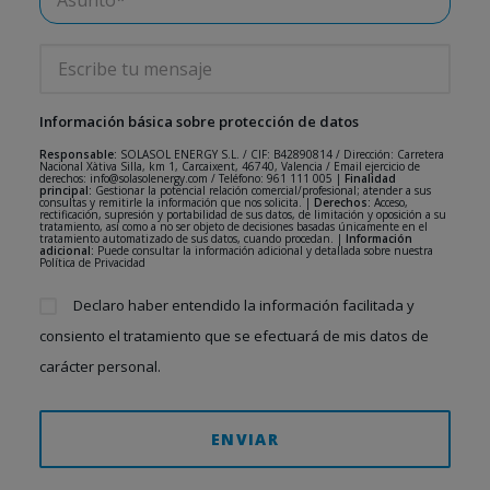
Información básica sobre protección de datos
Responsable:
SOLASOL ENERGY S.L. / CIF: B42890814 / Dirección: Carretera
Nacional Xàtiva Silla, km 1, Carcaixent, 46740, Valencia / Email ejercicio de
derechos: info@solasolenergy.com / Teléfono: 961 111 005 |
Finalidad
principal:
Gestionar la potencial relación comercial/profesional; atender a sus
consultas y remitirle la información que nos solicita. |
Derechos:
Acceso,
rectificación, supresión y portabilidad de sus datos, de limitación y oposición a su
tratamiento, así como a no ser objeto de decisiones basadas únicamente en el
tratamiento automatizado de sus datos, cuando procedan. |
Información
adicional:
Puede consultar la información adicional y detallada sobre nuestra
Política de Privacidad
Declaro haber entendido la información facilitada y
consiento el tratamiento que se efectuará de mis datos de
carácter personal.